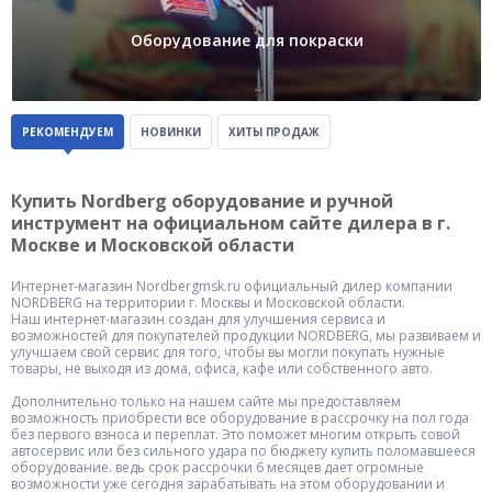
Оборудование для покраски
РЕКОМЕНДУЕМ
НОВИНКИ
ХИТЫ ПРОДАЖ
Купить Nordberg оборудование и ручной
инструмент на официальном сайте дилера в г.
Москве и Московской области
Интернет-магазин Nordbergmsk.ru официальный дилер компании
NORDBERG на территории г. Москвы и Московской области.
Наш интернет-магазин создан для улучшения сервиса и
возможностей для покупателей продукции NORDBERG, мы развиваем и
улучшаем свой сервис для того, чтобы вы могли покупать нужные
товары, не выходя из дома, офиса, кафе или собственного авто.
Дополнительно только на нашем сайте мы предоставляем
возможность приобрести все оборудование в рассрочку на пол года
без первого взноса и переплат. Это поможет многим открыть совой
автосервис или без сильного удара по бюджету купить поломавшееся
оборудование. ведь срок рассрочки 6 месяцев дает огромные
возможности уже сегодня зарабатывать на этом оборудовании и