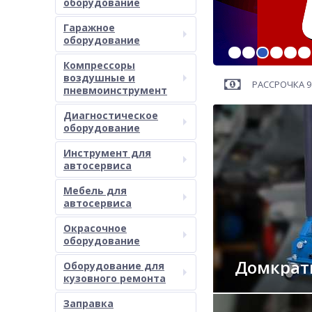
оборудование
Гаражное
оборудование
Компрессоры
воздушные и
РАССРОЧКА 9
пневмоинструмент
Диагностическое
оборудование
Инструмент для
автосервиса
Мебель для
автосервиса
Окрасочное
оборудование
Домкра
Оборудование для
кузовного ремонта
Заправка