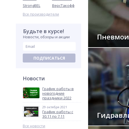
StrongBEL
ВерсТакофф
Все производители
Будьте в курсе!
Пневмои
Новости, обзоры и акции
ПОДПИСАТЬСЯ
Новости
График работы в
новогодние
праздники 2022
29 октября 2021
График работы с
Гидравл
30.11 по 7.11
Все новости