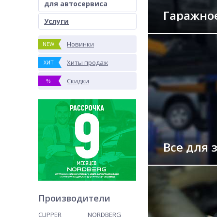
для автосервиса
Гаражно
Услуги
Новинки
NEW
Хиты продаж
ХИТ
Скидки
%
Все для 
Производители
CLIPPER
NORDBERG