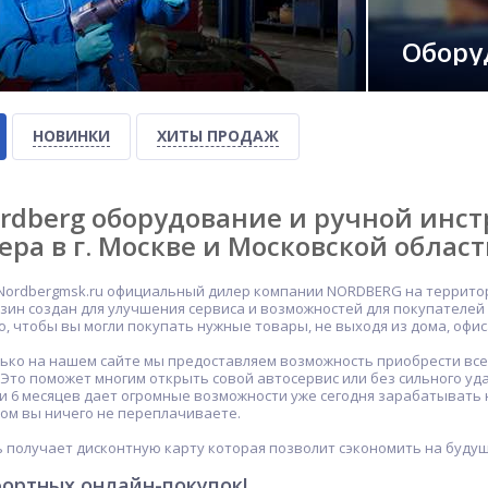
Обору
НОВИНКИ
ХИТЫ ПРОДАЖ
rdberg оборудование и ручной инс
ера в г. Москве и Московской облас
Nordbergmsk.ru официальный дилер компании NORDBERG на территори
зин создан для улучшения сервиса и возможностей для покупателе
го, чтобы вы могли покупать нужные товары, не выходя из дома, офис
ько на нашем сайте мы предоставляем возможность приобрести все 
. Это поможет многим открыть совой автосервис или без сильного у
ки 6 месяцев дает огромные возможности уже сегодня зарабатывать 
том вы ничего не переплачиваете.
 получает дисконтную карту которая позволит сэкономить на будущ
ортных онлайн-покупок!