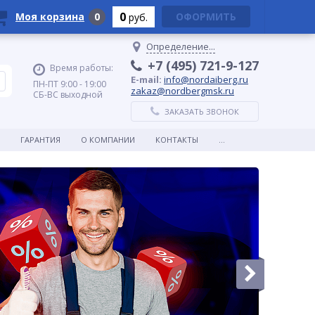
0
Моя корзина
0
ОФОРМИТЬ
руб.
Определение...
+7 (495) 721-9-127
Время работы:
E-mail:
info@nordaiberg.ru
ПН-ПТ 9:00 - 19:00
zakaz@nordbergmsk.ru
СБ-ВС выходной
ЗАКАЗАТЬ ЗВОНОК
ГАРАНТИЯ
О КОМПАНИИ
КОНТАКТЫ
...