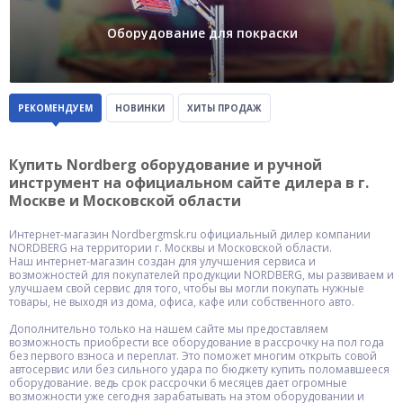
Оборудование для покраски
РЕКОМЕНДУЕМ
НОВИНКИ
ХИТЫ ПРОДАЖ
Купить Nordberg оборудование и ручной
инструмент на официальном сайте дилера в г.
Москве и Московской области
Интернет-магазин Nordbergmsk.ru официальный дилер компании
NORDBERG на территории г. Москвы и Московской области.
Наш интернет-магазин создан для улучшения сервиса и
возможностей для покупателей продукции NORDBERG, мы развиваем и
улучшаем свой сервис для того, чтобы вы могли покупать нужные
товары, не выходя из дома, офиса, кафе или собственного авто.
Дополнительно только на нашем сайте мы предоставляем
возможность приобрести все оборудование в рассрочку на пол года
без первого взноса и переплат. Это поможет многим открыть совой
автосервис или без сильного удара по бюджету купить поломавшееся
оборудование. ведь срок рассрочки 6 месяцев дает огромные
возможности уже сегодня зарабатывать на этом оборудовании и