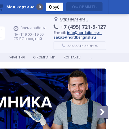
0
Моя корзина
0
ОФОРМИТЬ
руб.
Определение...
+7 (495) 721-9-127
Время работы:
E-mail:
info@nordaiberg.ru
ПН-ПТ 9:00 - 19:00
zakaz@nordbergmsk.ru
СБ-ВС выходной
ЗАКАЗАТЬ ЗВОНОК
ГАРАНТИЯ
О КОМПАНИИ
КОНТАКТЫ
...