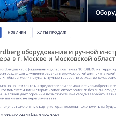
Обору
НОВИНКИ
ХИТЫ ПРОДАЖ
rdberg оборудование и ручной инс
ера в г. Москве и Московской облас
Nordbergmsk.ru официальный дилер компании NORDBERG на территори
зин создан для улучшения сервиса и возможностей для покупателе
го, чтобы вы могли покупать нужные товары, не выходя из дома, офис
ько на нашем сайте мы предоставляем возможность приобрести все 
. Это поможет многим открыть совой автосервис или без сильного у
ки 6 месяцев дает огромные возможности уже сегодня зарабатывать 
том вы ничего не переплачиваете.
 получает дисконтную карту которая позволит сэкономить на будущ
ортных онлайн-покупок!