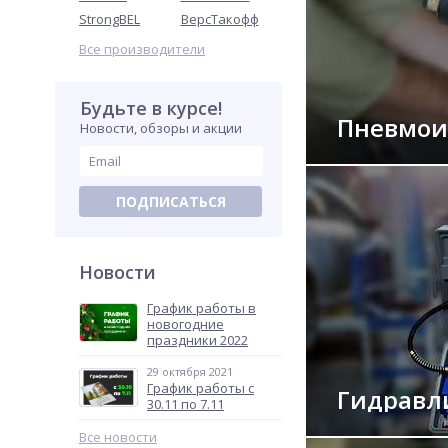
StrongBEL
ВерсТакофф
Все производители
Будьте в курсе!
Пневмои
Новости, обзоры и акции
ПОДПИСАТЬСЯ
Новости
График работы в
новогодние
праздники 2022
29 октября 2021
График работы с
Гидравл
30.11 по 7.11
Все новости