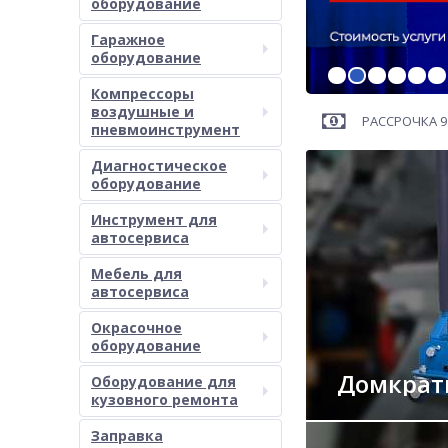
оборудование
Гаражное
оборудование
Компрессоры
воздушные и
РАССРОЧКА 9
пневмоинструмент
Диагностическое
оборудование
Инструмент для
автосервиса
Мебель для
автосервиса
Окрасочное
оборудование
Домкра
Оборудование для
кузовного ремонта
Заправка