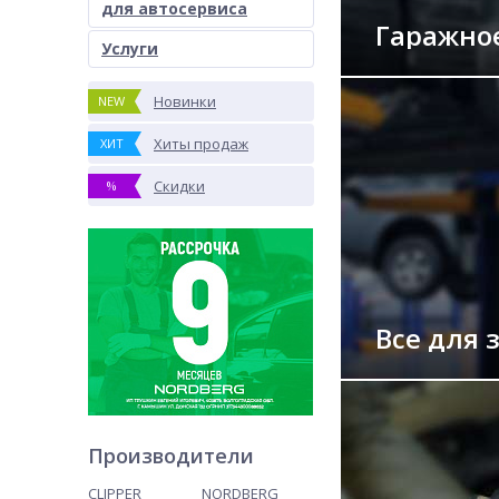
для автосервиса
Гаражно
Услуги
Новинки
NEW
Хиты продаж
ХИТ
Скидки
%
Все для 
Производители
CLIPPER
NORDBERG