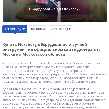
Оборудование для покраски
РЕКОМЕНДУЕМ
НОВИНКИ
ХИТЫ ПРОДАЖ
Купить Nordberg оборудование и ручной
инструмент на официальном сайте дилера в г.
Москве и Московской области
Интернет-магазин Nordbergmsk.ru официальный дилер компании
NORDBERG на территории г. Москвы и Московской области.
Наш интернет-магазин создан для улучшения сервиса и
возможностей для покупателей продукции NORDBERG, мы развиваем и
улучшаем свой сервис для того, чтобы вы могли покупать нужные
товары, не выходя из дома, офиса, кафе или собственного авто.
Дополнительно только на нашем сайте мы предоставляем
возможность приобрести все оборудование в рассрочку на пол года
без первого взноса и переплат. Это поможет многим открыть совой
автосервис или без сильного удара по бюджету купить поломавшееся
оборудование. ведь срок рассрочки 6 месяцев дает огромные
возможности уже сегодня зарабатывать на этом оборудовании и