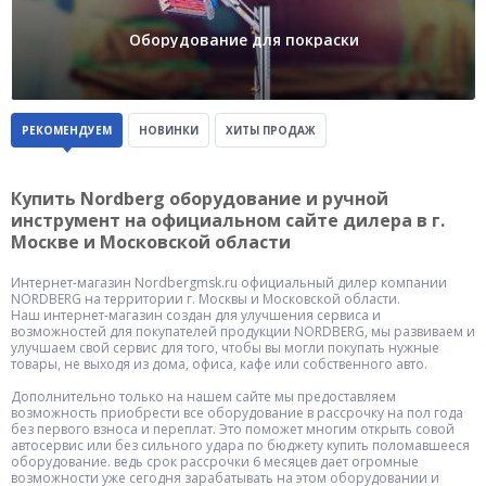
Оборудование для покраски
РЕКОМЕНДУЕМ
НОВИНКИ
ХИТЫ ПРОДАЖ
Купить Nordberg оборудование и ручной
инструмент на официальном сайте дилера в г.
Москве и Московской области
Интернет-магазин Nordbergmsk.ru официальный дилер компании
NORDBERG на территории г. Москвы и Московской области.
Наш интернет-магазин создан для улучшения сервиса и
возможностей для покупателей продукции NORDBERG, мы развиваем и
улучшаем свой сервис для того, чтобы вы могли покупать нужные
товары, не выходя из дома, офиса, кафе или собственного авто.
Дополнительно только на нашем сайте мы предоставляем
возможность приобрести все оборудование в рассрочку на пол года
без первого взноса и переплат. Это поможет многим открыть совой
автосервис или без сильного удара по бюджету купить поломавшееся
оборудование. ведь срок рассрочки 6 месяцев дает огромные
возможности уже сегодня зарабатывать на этом оборудовании и