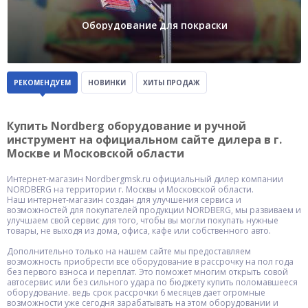
Оборудование для покраски
РЕКОМЕНДУЕМ
НОВИНКИ
ХИТЫ ПРОДАЖ
Купить Nordberg оборудование и ручной
инструмент на официальном сайте дилера в г.
Москве и Московской области
Интернет-магазин Nordbergmsk.ru официальный дилер компании
NORDBERG на территории г. Москвы и Московской области.
Наш интернет-магазин создан для улучшения сервиса и
возможностей для покупателей продукции NORDBERG, мы развиваем и
улучшаем свой сервис для того, чтобы вы могли покупать нужные
товары, не выходя из дома, офиса, кафе или собственного авто.
Дополнительно только на нашем сайте мы предоставляем
возможность приобрести все оборудование в рассрочку на пол года
без первого взноса и переплат. Это поможет многим открыть совой
автосервис или без сильного удара по бюджету купить поломавшееся
оборудование. ведь срок рассрочки 6 месяцев дает огромные
возможности уже сегодня зарабатывать на этом оборудовании и